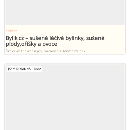
E-SHOP
Bylik.cz – sušené léčivé bylinky, sušené
plody,oříšky a ovoce
Široký výběr evropských i světových sušených bylinek
JSEM RODINNÁ FIRMA