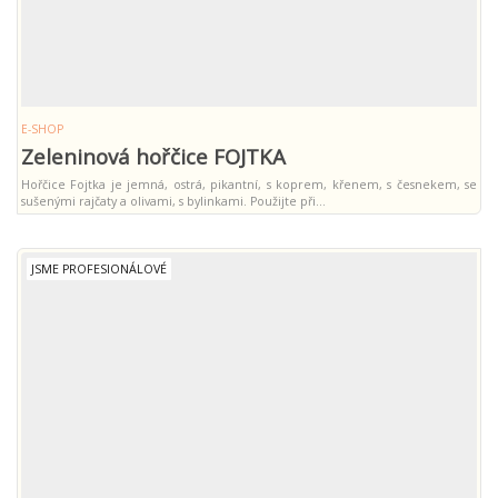
Potr
E-SHOP
Zeleninová hořčice FOJTKA
Hořčice Fojtka je jemná, ostrá, pikantní, s koprem, křenem, s česnekem, se
sušenými rajčaty a olivami, s bylinkami. Použijte při…
JSME PROFESIONÁLOVÉ