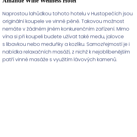
Amande Wine Wellness Hotel
Naprostou lahůdkou tohoto hotelu v Hustopečích jsou
originální koupele ve vinné pěně. Takovou možnost
nemáte v žádném jiném konkurenčním zařízení. Mimo
vína si při koupeli budete užívat také medu, jalovce
s libavkou nebo meduňky a kozlíku. Samozřejmostí je i
nabídka relaxačních masáží, z nichž k nejoblíbenějším
patří vinné masáže s využitím lávových kamenů.