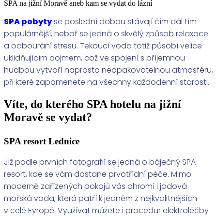
SPA na jižní Moravě aneb kam se vydat do lázní
SPA pobyty
se poslední dobou stávají čím dál tím
populárnější, neboť se jedná o skvělý způsob relaxace
a odbourání stresu. Tekoucí voda totiž působí velice
uklidňujícím dojmem, což ve spojení s příjemnou
hudbou vytvoří naprosto neopakovatelnou atmosféru,
při které zapomenete na všechny každodenní starosti.
Víte, do kterého SPA hotelu na jižní
Moravě se vydat?
SPA resort Lednice
Již podle prvních fotografií se jedná o báječný SPA
resort, kde se vám dostane prvotřídní péče. Mimo
moderně zařízených pokojů vás ohromí i jodová
mořská voda, která patří k jedněm z nejkvalitnějších
v celé Evropě. Využívat můžete i procedur elektroléčby