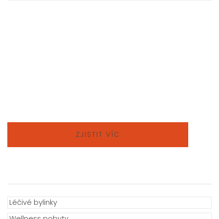
ZJISTIT VÍC
Léčivé bylinky
Wellness pobyty