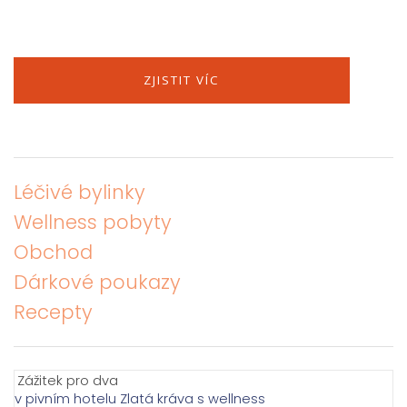
pane
ZJISTIT VÍC
Obc
Léčivé bylinky
Wellness pobyty
Obchod
Dárkové poukazy
Recepty
Zážitek pro dva
v pivním hotelu Zlatá kráva s wellness