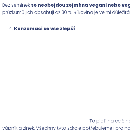
Bez semínek
se neobejdou zejména vegani nebo ve
průzkumů jich obsahují až 30 %. Bílkovina je velmi důlež
Konzumací se vše zlepší
To platí na celé n
vápník a zinek. Všechny tyto zdroje potřebujeme i pro 