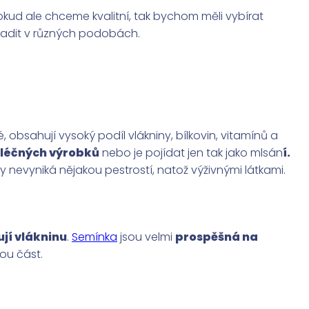
ud ale chceme kvalitní, tak bychom měli vybírat
zařadit v různých podobách.
, obsahují vysoký podíl vlákniny, bílkovin, vitamínů a
 mléčných výrobků
nebo je pojídat jen tak jako mlsán
í.
 nevyniká nějakou pestrostí, natož výživnými látkami.
jí vlákninu
.
Semínka
jsou velmi
prospěšná na
ou část.