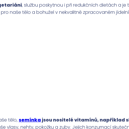
getariáni
, službu poskytnou i při redukčních dietách a je t
itá pro naše tělo a bohužel v nekvalitně zpracovaném jídel
aše tělo,
semínka
jsou nositelé vitamínů, například s
naše vlasy, nehty, pokožku a zuby. Jejich konzumací skut