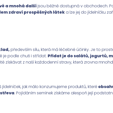
ové a mnohá další
jsou běžně dostupná v obchodech. Pok
lem zdraví prospěšných látek
a lze jej do jídelníčku 
klad,
především sílu, která má léčebné účinky. Je to prosté
je podle chuti i střídat.
Přidat je do salátů, jogurtů,
itě získávat z naší každodenní stravy, která zrovna mnohdy
 jídelníček, jak málo konzumujeme produktů, které
obsahu
 střeva
. Pojídáním semínek získáme alespoň její podstatn