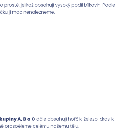
o prosté, jelikož obsahují vysoký podíl bílkovin. Podle
níčku jí moc nenalezneme.
kupiny A, B a C
dále obsahují hořčík, železo, draslík,
ečně prospějeme celému našemu tělu.