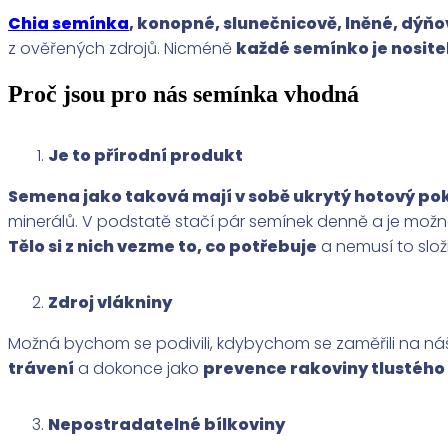
Chia semínka
, konopné, slunečnicově, lněné, dýň
z ověřených zdrojů. Nicméně
každé semínko je nosite
Proč jsou pro nás semínka vhodná
Je to přírodní produkt
Semena jako taková mají v sobě ukrytý hotový po
minerálů. V podstatě stačí pár semínek denně a je možné 
Tělo si z nich vezme to, co potřebuje
a nemusí to slož
Zdroj vlákniny
Možná bychom se podivili, kdybychom se zaměřili na náš
trávení
a dokonce jako
prevence rakoviny tlustého
Nepostradatelné bílkoviny