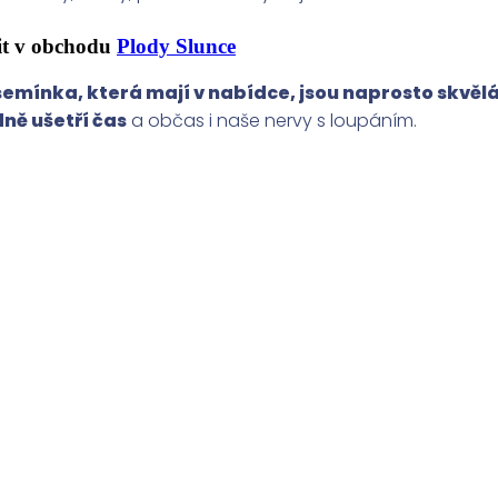
it v obchodu
Plody Slunce
semínka, která mají v nabídce, jsou naprosto skvělá
ně ušetří čas
a občas i naše nervy s loupáním.